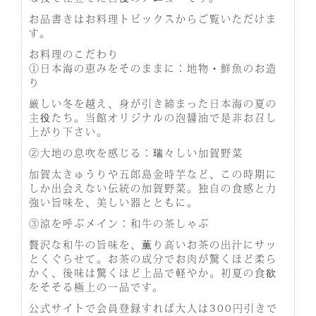
お品書きはお料理トピックスからご覧いただけま
す。
お料理のこだわり
①日本海の恵みをそのままに：地物・鮮魚のお造
り
厳しい冬を越え、身が引き締まった日本海の夏の
主役たち。当館オリジナルの泡醤油で是非お召し
上がり下さい。
②大地の息吹を感じる：瑞々しい加賀野菜
加賀太きゅうりや五郎島金時芋など、この時期に
しか出会えない伝統の加賀野菜。独自の食感と力
強い旨味を、美しい器とともに。
③涼を呼ぶメイン：和牛の茶しゃぶ
贅沢な和牛の旨味を、薫り高いお茶の出汁にサッ
とくぐらせて。お茶の成分でお肉が驚くほど柔ら
かく、後味は驚くほど上品で軽やか。初夏の食欲
をそそる極上の一品です。
公式サイトで会員登録すれば大人は300円引きで