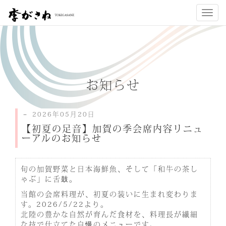
Toggl
navig
お知らせ
－ 2026年05月20日
【初夏の足音】加賀の季会席内容リニュ
ーアルのお知らせ
旬の加賀野菜と日本海鮮魚、そして「和牛の茶し
ゃぶ」に舌鼓。
当館の会席料理が、初夏の装いに生まれ変わりま
す。2026/5/22より。
北陸の豊かな自然が育んだ食材を、料理長が繊細
な技で仕立てた自慢のメニューです。