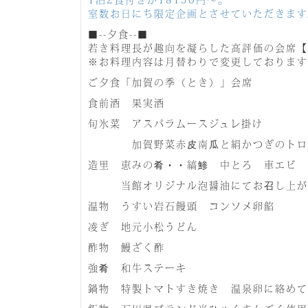
室数お日にち限定企画とさせていただきます
■--夕食--■
若き料理長が趣向を凝らした高評価の会席【
※お料理内容は月替わりで変更しております
ご夕食「加賀の季（とき）」会席
食前酒 果実酒
旬氷菜 アスパラムースジュレ掛け
加賀野菜赤皮南瓜と絹かつぎのトロ
造里 恵みの肴・・縞鯵 中とろ 車エビ 
当館オリジナル泡醤油にてお召し上が
温物 うすい岩石饅頭 コンソメ卵餡
凌ぎ 地元小松うどん
酢物 鰻ざく酢
強肴 和牛ステーキ
鍋物 特製トマトすき焼き 温泉卵に絡めて