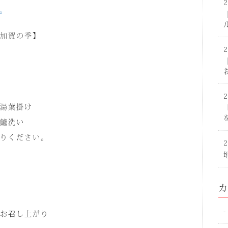
。
加賀の季】
湯葉掛け
鱸洗い
りください。
お召し上がり