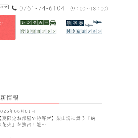
0761-74-6104
（9：00～18：00）
ン
n
最新情報
2026年06月01日
【夏限定お部屋で特等席】柴山潟に舞う「納
涼花火」を独占！能…