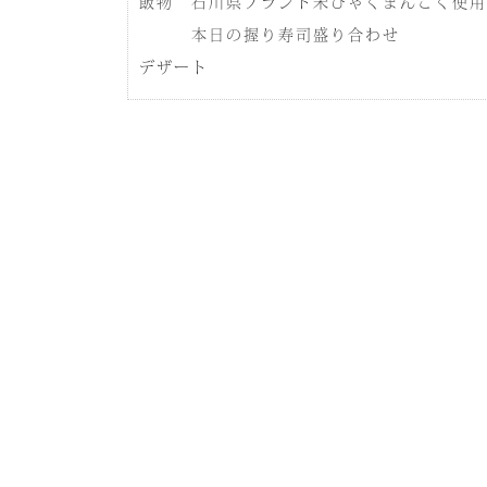
飯物 石川県ブランド米ひゃくまんごく使
本日の握り寿司盛り合わせ
デザート