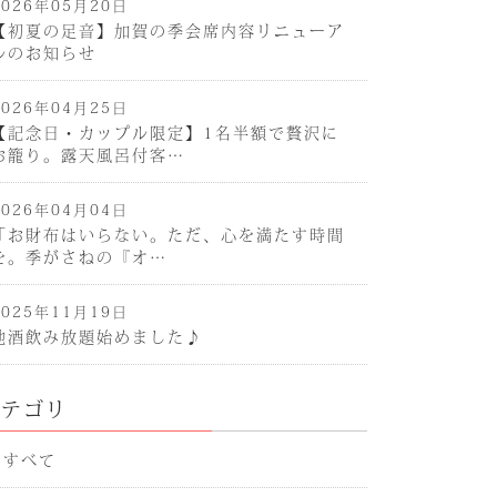
2026年05月20日
【初夏の足音】加賀の季会席内容リニューア
ルのお知らせ
2026年04月25日
【記念日・カップル限定】1名半額で贅沢に
お籠り。露天風呂付客…
2026年04月04日
「お財布はいらない。ただ、心を満たす時間
を。季がさねの『オ…
2025年11月19日
地酒飲み放題始めました♪
カテゴリ
- すべて