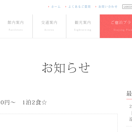
ホーム
よくあるご質問
お問い合わせ
館内案内
交通案内
観光案内
ご宿泊プラ
Facilities
Access
Sightseeing
Staying Pla
お知らせ
50円～ 1泊2食☆