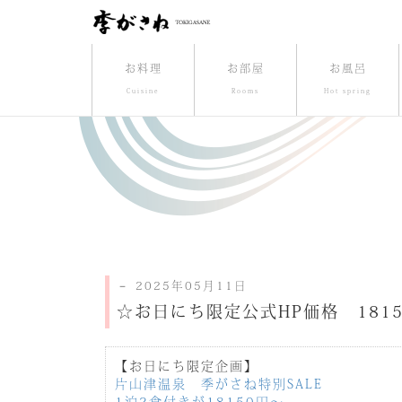
お料理
お部屋
お風呂
Cuisine
Rooms
Hot spring
－ 2025年05月11日
☆お日にち限定公式HP価格 181
【お日にち限定企画】
片山津温泉 季がさね特別SALE
1泊2食付きが18150円～。